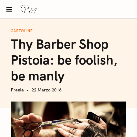
S
k
i
p
CARTOLINE
t
Thy Barber Shop
o
c
Pistoia: be foolish,
o
n
be manly
t
e
Frania
22 Marzo 2016
n
t