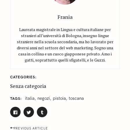
Frania
Laureata magistrale in Lingua e cultura italiane per
stranieri all’università di Bologna, insegno lingue
straniere nella scuola secondaria, ma ho lavorato per
diversi anni nel settore del web marketing. Sogno una
casa in collina e un cuoco giapponese privato. Amo i
gatti, soprattutto quelli sfigatelli, e le Guzzi.
CATEGORIES
Senza categoria
italia
negozi
pistoia
toscana
TAGS
F
F
F
A
A
A
I
I
I
C
C
C
P
L
L
L
PREVIOUS ARTICLE