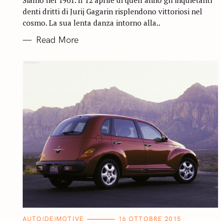
Siamo nel 1961. Il 12 aprile di quell’anno gli inquietanti
E
denti dritti di Jurij Gagarin risplendono vittoriosi nel
S
cosmo. La sua lenta danza intorno alla..
Read More
C
AUTO(DE)MOTIVE
16 OTTOBRE 2015