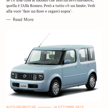
Se c'è una cosa al mondo che non mi devi offendere,
E
quella è l'Alfa Romeo. Però a tutto c'è un limite. Vedi
S
alla voce "fare un fiore e cagarci sopra".
Read More
C
AUTO(DE)MOTIVE
14 OTTOBRE 2015