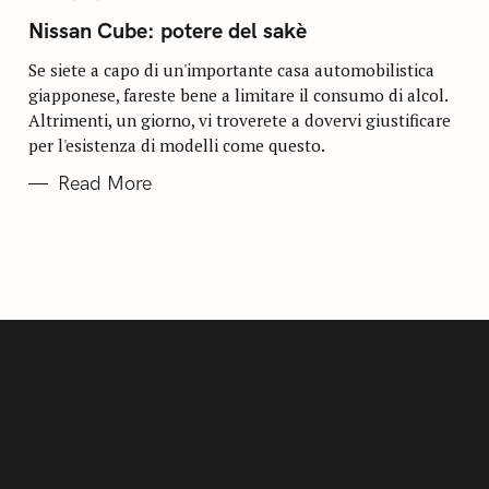
A
T
Nissan Cube: potere del sakè
E
G
O
Se siete a capo di un'importante casa automobilistica
R
giapponese, fareste bene a limitare il consumo di alcol.
I
E
Altrimenti, un giorno, vi troverete a dovervi giustificare
S
per l'esistenza di modelli come questo.
Read More