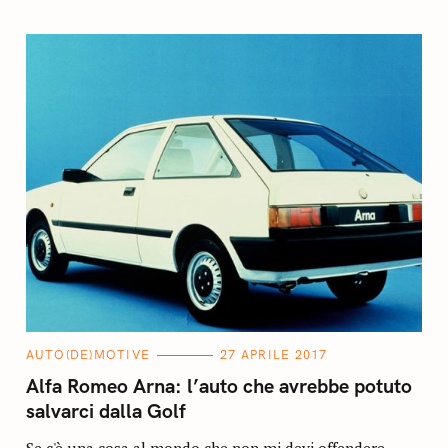
C
AUTO(DE)MOTIVE
27 APRILE 2017
A
T
Alfa Romeo Arna: l’auto che avrebbe potuto
E
G
salvarci dalla Golf
O
R
I