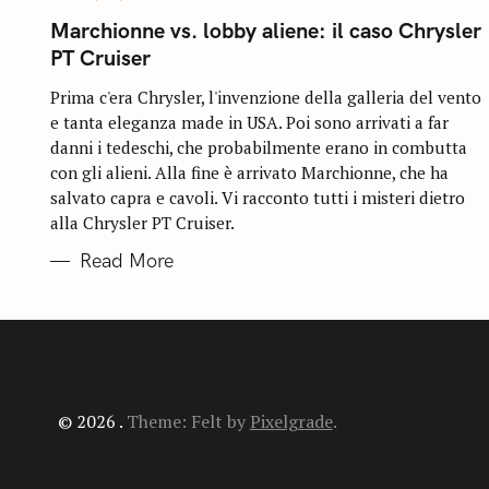
A
T
Marchionne vs. lobby aliene: il caso Chrysler
E
G
PT Cruiser
O
R
I
Prima c'era Chrysler, l'invenzione della galleria del vento
E
e tanta eleganza made in USA. Poi sono arrivati a far
S
danni i tedeschi, che probabilmente erano in combutta
con gli alieni. Alla fine è arrivato Marchionne, che ha
salvato capra e cavoli. Vi racconto tutti i misteri dietro
alla Chrysler PT Cruiser.
Read More
© 2026 .
Theme: Felt by
Pixelgrade
.