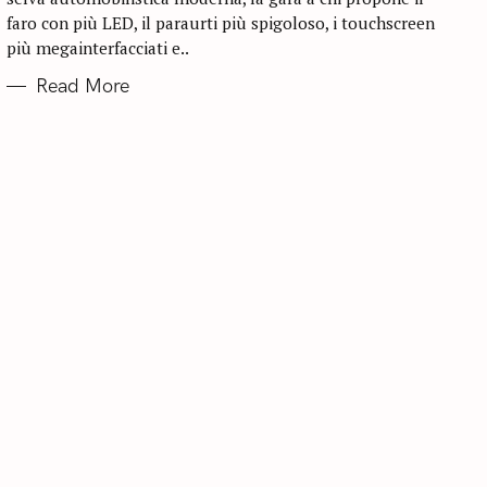
E
faro con più LED, il paraurti più spigoloso, i touchscreen
S
più megainterfacciati e..
Read More