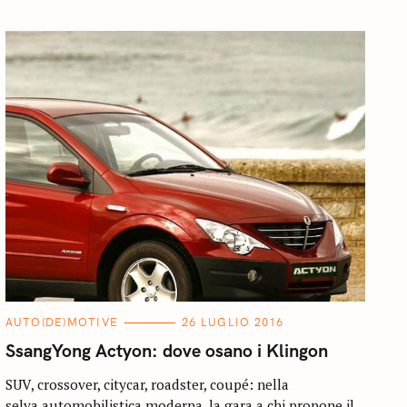
C
AUTO(DE)MOTIVE
26 LUGLIO 2016
A
T
SsangYong Actyon: dove osano i Klingon
E
G
O
SUV, crossover, citycar, roadster, coupé: nella
R
selva automobilistica moderna, la gara a chi propone il
I