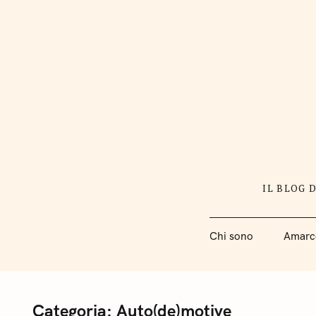
S
k
i
p
t
o
c
o
n
IL BLOG 
t
e
Chi sono
Amarc
n
t
Categoria:
Auto(de)motive