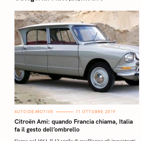
C
AUTO(DE)MOTIVE
11 OTTOBRE 2019
A
T
Citroën Ami: quando Francia chiama, Italia
E
G
fa il gesto dell’ombrello
O
R
I