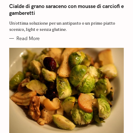
A
T
Cialde di grano saraceno con mousse di carciofi e
E
gamberetti
G
O
R
Un'ottima soluzione per un antipasto o un primo piatto
I
E
scenico, light e senza glutine.
S
Read More