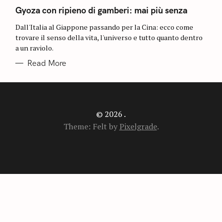
A
T
Gyoza con ripieno di gamberi: mai più senza
E
G
Dall'Italia al Giappone passando per la Cina: ecco come
O
R
trovare il senso della vita, l'universo e tutto quanto dentro
I
a un raviolo.
E
S
Read More
© 2026 .
Theme: Felt by
Pixelgrade
.