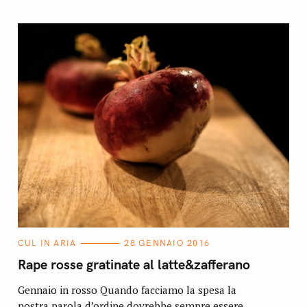
C
CUL IN ARIA
28 GENNAIO 2016
A
T
Rape rosse gratinate al latte&zafferano
E
G
O
Gennaio in rosso Quando facciamo la spesa la
R
nostra parola d’ordine dovrebbe sempre essere
I