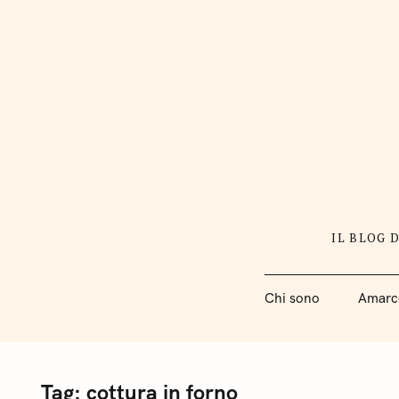
S
k
i
p
t
o
c
o
n
IL BLOG 
t
e
Chi sono
Amarc
n
t
Tag:
cottura in forno