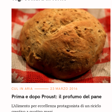
C
CUL IN ARIA
23 MARZO 2016
A
T
Prima e dopo Proust: il profumo del pane
E
G
O
L'Alimento per eccellenza protagonista di un riciclo
R
creativo a quattro mani.
I