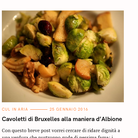
C
CUL IN ARIA
25 GENNAIO 2016
A
T
Cavoletti di Bruxelles alla maniera d’Albione
E
G
O
Con questo breve post vorrei cercare di ridare dignità a
R
una verdura che purtroppo gode di pessima fama: i
I