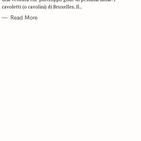
E
cavoletti (o cavolini) di Bruxelles. Il..
S
Read More